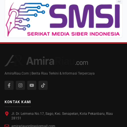
Ad
AmiraRiau.Com | Berita Riau Terkini & Informasi Terpercaya
KONTAK KAMI
Jl. Dr. Leimena No.17, Sago, Kec. Senapelan, Kota Pekanbaru, Riau
28151
amirariauonline@gmail.com