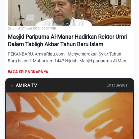
Jumat, 27 Juni 2025 | 00:00 WIB
Masjid Paripurna Al-Manar Hadirkan Rektor Umri
Dalam Tabligh Akbar Tahun Baru Islam
PEKANBARU, AmiraRiau.com - Menyemarakan Syiar Tahun
Baru Islam 1 Muharram 1447 Hijriah, Masjid paripurna Al Manar
jalan...
BACA SELENGKAPNYA
●
AMIRA TV
Lihat Semua