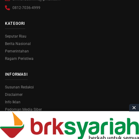
0812-7036-4999
KATEGORI
Seputar Riau
Berita Nasional
Pemerintahan
Ragam Peristiwa
INFORMASI
Susunan Redaksi
Disclaimer
Info Iklan
Pedoman Media Siber
Copyright © 2026
AmiraRiau.com
. All Rights Reserved.