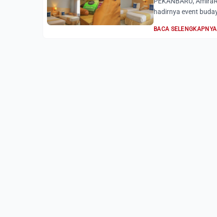
PEKANBARU, AmiraRi
hadirnya event buday
BACA SELENGKAPNYA