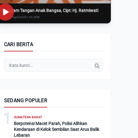
Genggam Tangan Anak Bangsa, Cipt: Hj. Ratmiwati
Rabu, 8 April 2026 | 16:i WIB
CARI BERITA
SEDANG POPULER
1
SUMATERA BARAT
Berpotensi Macet Parah, Polisi Alihkan
Kendaraan di Kelok Sembilan Saat Arus Balik
Lebaran