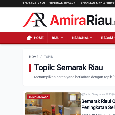
TENTANG KAMI
SUSUNAN REDAKSI
PEDOMAN MEDIA SIBER
HOME
RIAU
NASIONAL
RAGAM
HOME
/
TOPIK
Topik: Semarak Riau
Menampilkan berita yang berkaitan dengan topik "
Sabtu, 09 Agustus 2025 | 
SOSIAL BUDAYA
Semarak Riau! 
Peningkatan Se