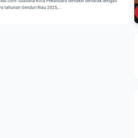
au.com- Suasana Kota Pekanbaru semakin semarak dengan
a tahunan Genduri Riau 2025,...