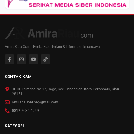
AmiraRiau.Com | Berita Riau Terkini & Informasi Terpercaya
KONTAK KAMI
Jl. Dr. Leimena No.17, Sago, Kec. Senapelan, Kota Pekanbaru, Riau
28151
amirariauonline@gmail.com
0812-7036-4999
KATEGORI