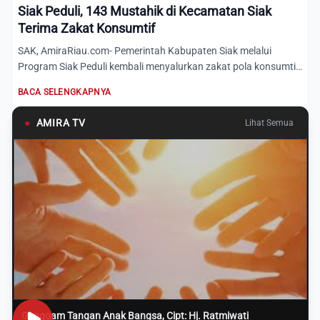
Siak Peduli, 143 Mustahik di Kecamatan Siak
Terima Zakat Konsumtif
SAK, AmiraRiau.com- Pemerintah Kabupaten Siak melalui
Program Siak Peduli kembali menyalurkan zakat pola konsumtif
dan p...
BACA SELENGKAPNYA
●
AMIRA TV
Lihat Semua
Genggam Tangan Anak Bangsa, Cipt: Hj. Ratmiwati