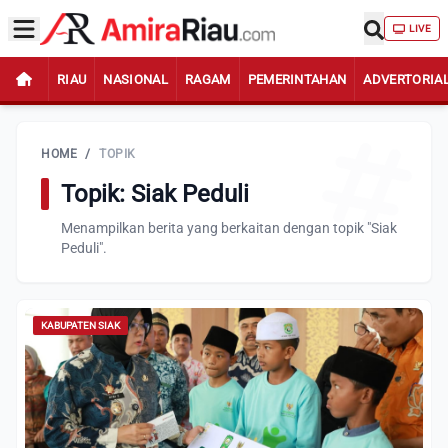
LIVE
RIAU
NASIONAL
RAGAM
PEMERINTAHAN
ADVERTORIA
HOME
/
TOPIK
Topik: Siak Peduli
Menampilkan berita yang berkaitan dengan topik "Siak
Peduli".
KABUPATEN SIAK