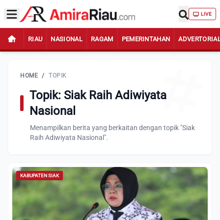
LIVE
RIAU
NASIONAL
RAGAM
PEMERINTAHAN
ADVERTORIA
HOME
/
TOPIK
Topik: Siak Raih Adiwiyata
Nasional
Menampilkan berita yang berkaitan dengan topik "Siak
Raih Adiwiyata Nasional".
KABUPATEN SIAK