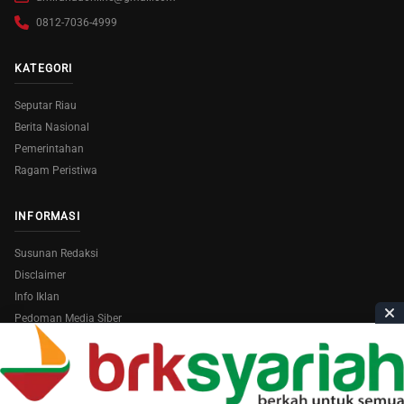
0812-7036-4999
KATEGORI
Seputar Riau
Berita Nasional
Pemerintahan
Ragam Peristiwa
INFORMASI
Susunan Redaksi
Disclaimer
Info Iklan
Pedoman Media Siber
Copyright © 2026
AmiraRiau.com
. All Rights Reserved.