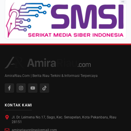
Ad
AmiraRiau.Com | Berita Riau Terkini & Informasi Terpercaya
KONTAK KAMI
Jl. Dr. Leimena No.17, Sago, Kec. Senapelan, Kota Pekanbaru, Riau
28151
amirariauonline@gmail.com