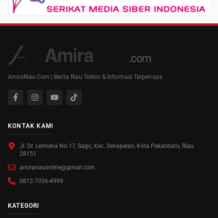
AmiraRiau.Com | Berita Riau Terkini & Informasi Terpercaya
KONTAK KAMI
Jl. Dr. Leimena No.17, Sago, Kec. Senapelan, Kota Pekanbaru, Riau
28151
amirariauonline@gmail.com
0812-7036-4999
KATEGORI