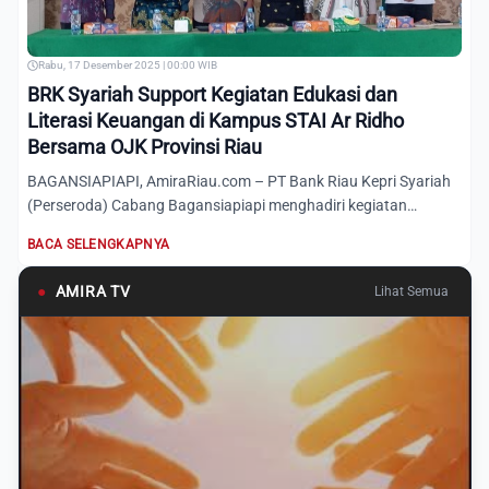
Rabu, 17 Desember 2025 | 00:00 WIB
BRK Syariah Support Kegiatan Edukasi dan
Literasi Keuangan di Kampus STAI Ar Ridho
Bersama OJK Provinsi Riau
BAGANSIAPIAPI, AmiraRiau.com – PT Bank Riau Kepri Syariah
(Perseroda) Cabang Bagansiapiapi menghadiri kegiatan
edukasi d...
BACA SELENGKAPNYA
●
AMIRA TV
Lihat Semua