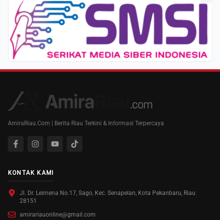
AmiraRiau.Com | Berita Riau Terkini & Informasi Terpercaya
KONTAK KAMI
Jl. Dr. Leimena No.17, Sago, Kec. Senapelan, Kota Pekanbaru, Riau
28151
amirariauonline@gmail.com