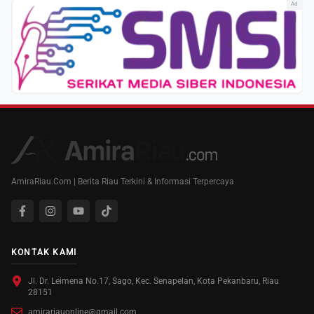
Ad
AmiraRiau.Com | Berita Riau Terkini & Informasi Terpercaya
KONTAK KAMI
Jl. Dr. Leimena No.17, Sago, Kec. Senapelan, Kota Pekanbaru, Riau
28151
amirariauonline@gmail.com