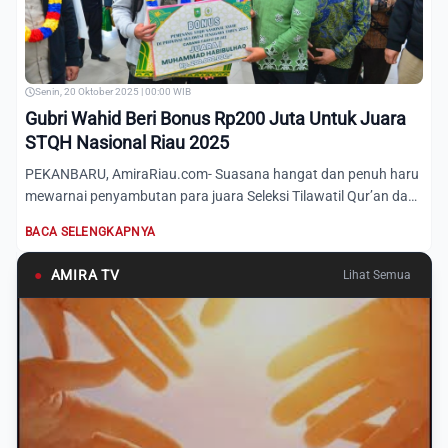
Senin, 20 Oktober 2025 | 00:00 WIB
Gubri Wahid Beri Bonus Rp200 Juta Untuk Juara
STQH Nasional Riau 2025
PEKANBARU, AmiraRiau.com- Suasana hangat dan penuh haru
mewarnai penyambutan para juara Seleksi Tilawatil Qur’an dan
Had...
BACA SELENGKAPNYA
●
AMIRA TV
Lihat Semua