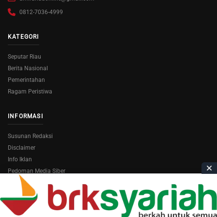
0812-7036-4999
KATEGORI
Seputar Riau
Berita Nasional
Pemerintahan
Ragam Peristiwa
INFORMASI
Susunan Redaksi
Disclaimer
Info Iklan
Pedoman Media Siber
Copyright © 2026
AmiraRiau.com
. All Rights Reserved.