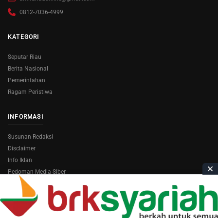
0812-7036-4999
KATEGORI
Seputar Riau
Berita Nasional
Pemerintahan
Ragam Peristiwa
INFORMASI
Susunan Redaksi
Disclaimer
Info Iklan
Pedoman Media Siber
Copyright © 2026
AmiraRiau.com
. All Rights Reserved.