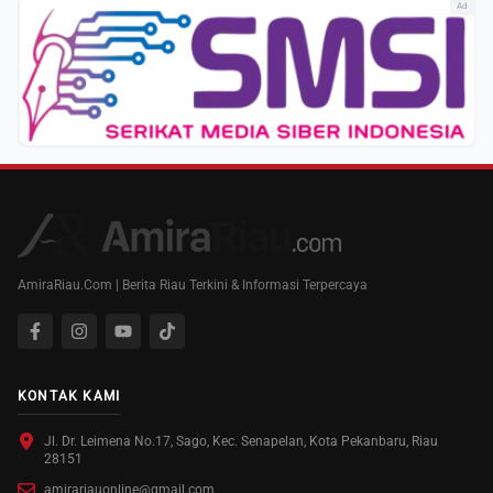
Ad
AmiraRiau.Com | Berita Riau Terkini & Informasi Terpercaya
KONTAK KAMI
Jl. Dr. Leimena No.17, Sago, Kec. Senapelan, Kota Pekanbaru, Riau
28151
amirariauonline@gmail.com