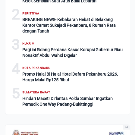
Kelok Sembilan Saat Arus Balik Lebaran
2
PERISTIWA
BREAKING NEWS- Kebakaran Hebat di Belakang
Kantor Camat Sukajadi Pekanbaru, 8 Rumah Rata
dengan Tanah
3
HUKRIM
Pagi ini Sidang Perdana Kasus Korupsi Gubernur Riau
Nonaktif Abdul Wahid Digelar
4
KOTA PEKANBARU
Promo Halal Bi Halal Hotel Dafam Pekanbaru 2026,
Harga Mulai Rp125 Ribu!
5
SUMATERA BARAT
Hindari Macet! Dirlantas Polda Sumbar Ingatkan
Pemudik One Way Padang-Bukittinggi
Ad