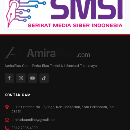
AmiraRiau.Com | Berita Riau Terkini & Informasi Terpercaya
KONTAK KAMI
Jl. Dr. Leimena No.17, Sago, Kec. Senapelan, Kota Pekanbaru, Riau
28151
amirariauonline@gmail.com
0812-7036-4999