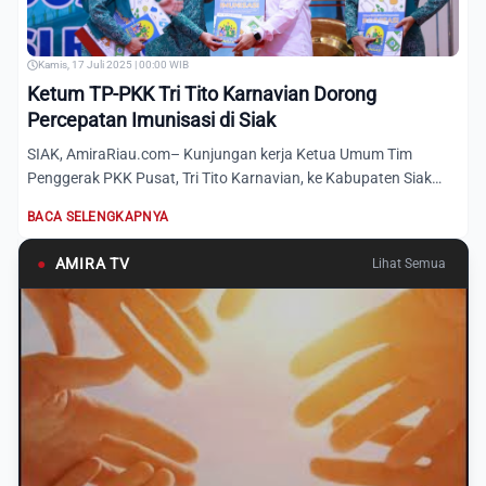
Kamis, 17 Juli 2025 | 00:00 WIB
Ketum TP-PKK Tri Tito Karnavian Dorong
Percepatan Imunisasi di Siak
SIAK, AmiraRiau.com– Kunjungan kerja Ketua Umum Tim
Penggerak PKK Pusat, Tri Tito Karnavian, ke Kabupaten Siak
menjadi m...
BACA SELENGKAPNYA
●
AMIRA TV
Lihat Semua