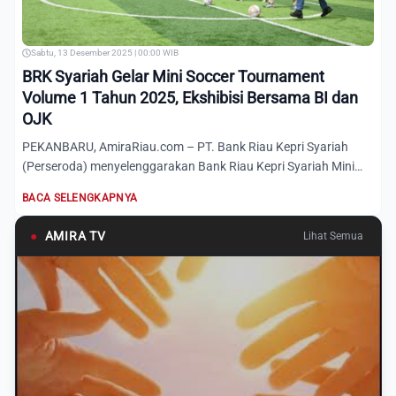
Sabtu, 13 Desember 2025 | 00:00 WIB
BRK Syariah Gelar Mini Soccer Tournament
Volume 1 Tahun 2025, Ekshibisi Bersama BI dan
OJK
PEKANBARU, AmiraRiau.com – PT. Bank Riau Kepri Syariah
(Perseroda) menyelenggarakan Bank Riau Kepri Syariah Mini
Soccer...
BACA SELENGKAPNYA
●
AMIRA TV
Lihat Semua