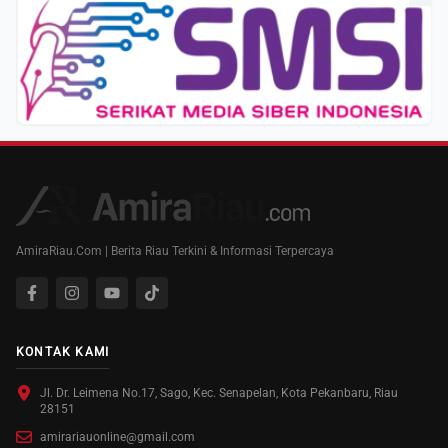
AmiraRiau.Com | Berita Riau Terkini & Informasi Terpercaya
KONTAK KAMI
Jl. Dr. Leimena No.17, Sago, Kec. Senapelan, Kota Pekanbaru, Riau
28151
amirariauonline@gmail.com