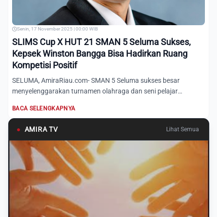
Senin, 17 November 2025 | 00:00 WIB
SLIMS Cup X HUT 21 SMAN 5 Seluma Sukses,
Kepsek Winston Bangga Bisa Hadirkan Ruang
Kompetisi Positif
SELUMA, AmiraRiau.com- SMAN 5 Seluma sukses besar
menyelenggarakan turnamen olahraga dan seni pelajar
tahunan, SLIMS Cup...
BACA SELENGKAPNYA
●
AMIRA TV
Lihat Semua