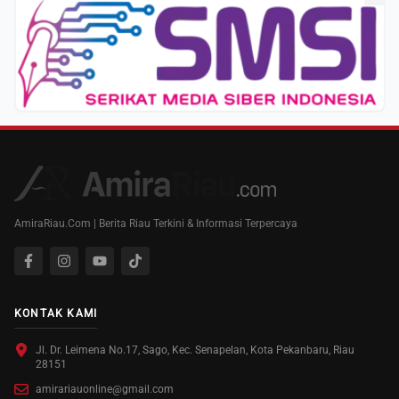
AmiraRiau.Com | Berita Riau Terkini & Informasi Terpercaya
KONTAK KAMI
Jl. Dr. Leimena No.17, Sago, Kec. Senapelan, Kota Pekanbaru, Riau
28151
amirariauonline@gmail.com