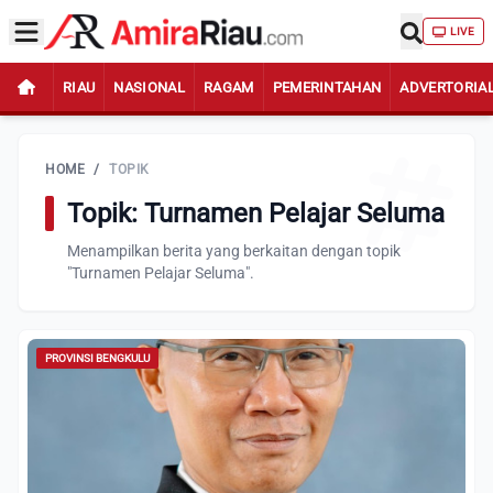
LIVE
RIAU
NASIONAL
RAGAM
PEMERINTAHAN
ADVERTORIA
HOME
/
TOPIK
Topik: Turnamen Pelajar Seluma
Menampilkan berita yang berkaitan dengan topik
"Turnamen Pelajar Seluma".
PROVINSI BENGKULU