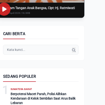
Genggam Tangan Anak Bangsa, Cipt: Hj. Ratmiwati
Rabu, 8 April 2026 | 16:i WIB
CARI BERITA
SEDANG POPULER
1
SUMATERA BARAT
Berpotensi Macet Parah, Polisi Alihkan
Kendaraan di Kelok Sembilan Saat Arus Balik
Lebaran