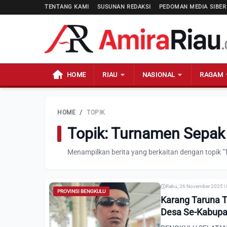
TENTANG KAMI
SUSUNAN REDAKSI
PEDOMAN MEDIA SIBER
HOME
RIAU
NASIONAL
RAGAM
HOME
/
TOPIK
Topik: Turnamen Sepak
Menampilkan berita yang berkaitan dengan topik "
Rabu, 26 November 2025 |
PROVINSI BENGKULU
Karang Taruna T
Desa Se-Kabupa