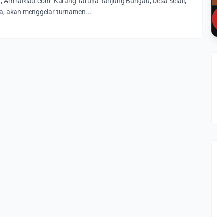
miraRiau.com- Karang Taruna Tanjung Bungau, Desa Selali,
, akan menggelar turnamen...