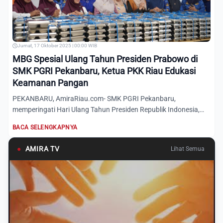
Jumat, 17 Oktober 2025 | 00:00 WIB
MBG Spesial Ulang Tahun Presiden Prabowo di
SMK PGRI Pekanbaru, Ketua PKK Riau Edukasi
Keamanan Pangan
PEKANBARU, AmiraRiau.com- SMK PGRI Pekanbaru,
memperingati Hari Ulang Tahun Presiden Republik Indonesia,
Prabowo Subiant...
BACA SELENGKAPNYA
●
AMIRA TV
Lihat Semua