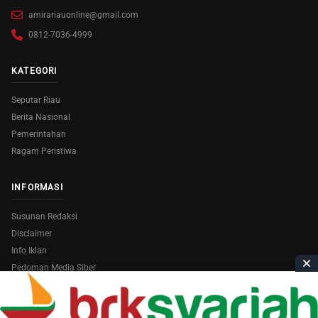
amirariauonline@gmail.com
0812-7036-4999
KATEGORI
Seputar Riau
Berita Nasional
Pemerintahan
Ragam Peristiwa
INFORMASI
Susunan Redaksi
Disclaimer
Info Iklan
Pedoman Media Siber