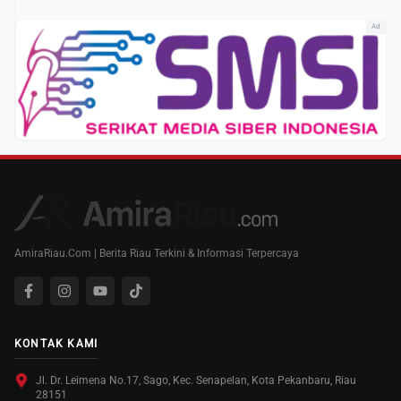
Ad
AmiraRiau.Com | Berita Riau Terkini & Informasi Terpercaya
KONTAK KAMI
Jl. Dr. Leimena No.17, Sago, Kec. Senapelan, Kota Pekanbaru, Riau
28151