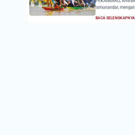
PEKANBARU, AmiraRia
Ismunandar, mengatak
BACA SELENGKAPNYA