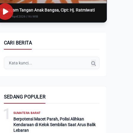
Genggam Tangan Anak Bangsa, Cipt: Hj. Ratmiwati
Rabu, 8 April 2026 | 16:i WIB
CARI BERITA
SEDANG POPULER
1
SUMATERA BARAT
Berpotensi Macet Parah, Polisi Alihkan
Kendaraan di Kelok Sembilan Saat Arus Balik
Lebaran