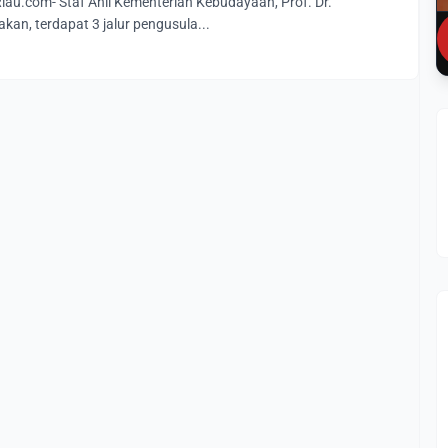
u.com- Staf Ahli Kementerian Kebudayaan, Prof. Dr.
an, terdapat 3 jalur pengusula...