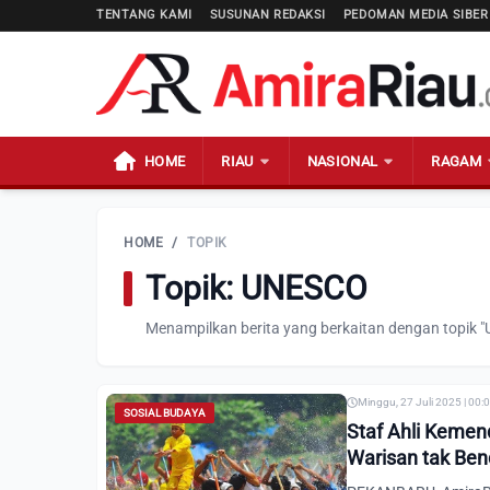
TENTANG KAMI
SUSUNAN REDAKSI
PEDOMAN MEDIA SIBER
HOME
RIAU
NASIONAL
RAGAM
HOME
/
TOPIK
Topik: UNESCO
Menampilkan berita yang berkaitan dengan topik 
Minggu, 27 Juli 2025 | 00:
SOSIAL BUDAYA
Staf Ahli Kemend
Warisan tak Be