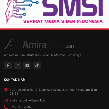
AmiraRiau.Com | Berita Riau Terkini & Informasi Terpercaya
KONTAK KAMI
Jl. Dr. Leimena No.17, Sago, Kec. Senapelan, Kota Pekanbaru, Riau
28151
amirariauonline@gmail.com
0812-7036-4999