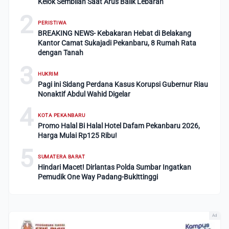
Kelok Sembilan Saat Arus Balik Lebaran
2
PERISTIWA
BREAKING NEWS- Kebakaran Hebat di Belakang
Kantor Camat Sukajadi Pekanbaru, 8 Rumah Rata
dengan Tanah
3
HUKRIM
Pagi ini Sidang Perdana Kasus Korupsi Gubernur Riau
Nonaktif Abdul Wahid Digelar
4
KOTA PEKANBARU
Promo Halal Bi Halal Hotel Dafam Pekanbaru 2026,
Harga Mulai Rp125 Ribu!
5
SUMATERA BARAT
Hindari Macet! Dirlantas Polda Sumbar Ingatkan
Pemudik One Way Padang-Bukittinggi
Ad