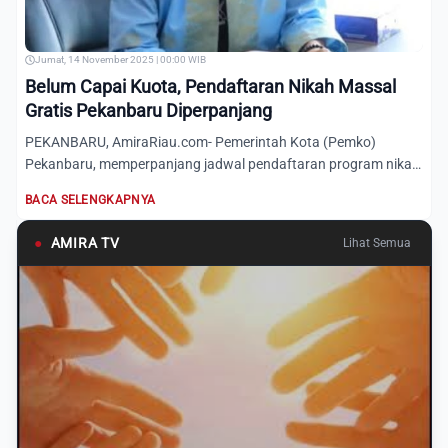
Jumat, 14 November 2025 | 00:00 WIB
Belum Capai Kuota, Pendaftaran Nikah Massal
Gratis Pekanbaru Diperpanjang
PEKANBARU, AmiraRiau.com- Pemerintah Kota (Pemko)
Pekanbaru, memperpanjang jadwal pendaftaran program nikah
massal grati...
BACA SELENGKAPNYA
●
AMIRA TV
Lihat Semua