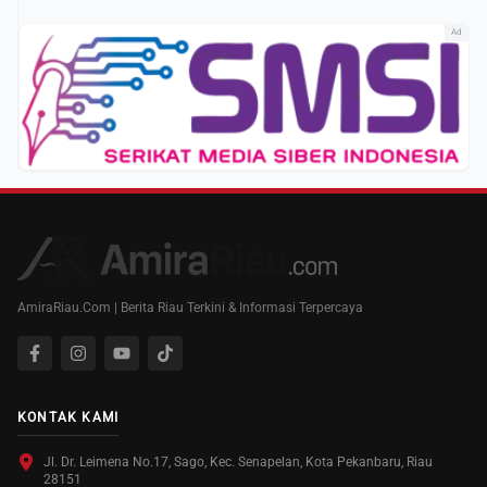
Ad
AmiraRiau.Com | Berita Riau Terkini & Informasi Terpercaya
KONTAK KAMI
Jl. Dr. Leimena No.17, Sago, Kec. Senapelan, Kota Pekanbaru, Riau
28151