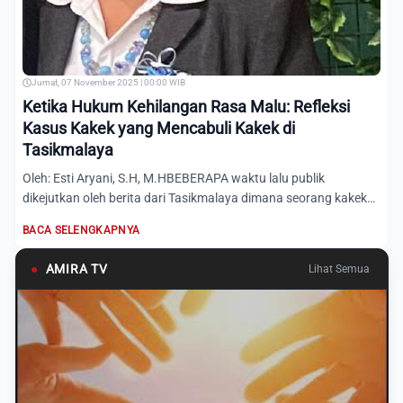
Jumat, 07 November 2025 | 00:00 WIB
Ketika Hukum Kehilangan Rasa Malu: Refleksi
Kasus Kakek yang Mencabuli Kakek di
Tasikmalaya
Oleh: Esti Aryani, S.H, M.HBEBERAPA waktu lalu publik
dikejutkan oleh berita dari Tasikmalaya dimana seorang kakek
dilap...
BACA SELENGKAPNYA
●
AMIRA TV
Lihat Semua