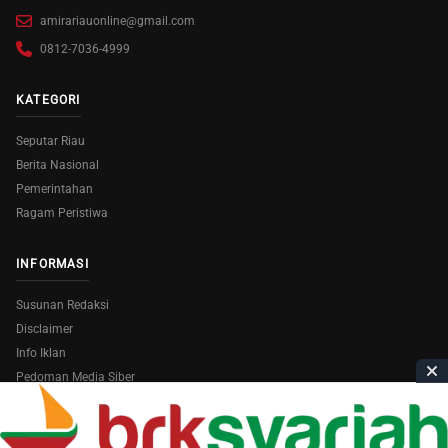
amirariauonline@gmail.com
0812-7036-4999
KATEGORI
Seputar Riau
Berita Nasional
Pemerintahan
Ragam Peristiwa
INFORMASI
Susunan Redaksi
Disclaimer
Info Iklan
Pedoman Media Siber