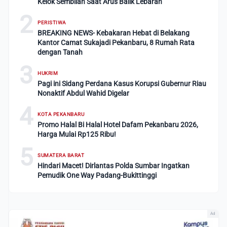
Kelok Sembilan Saat Arus Balik Lebaran
2
PERISTIWA
BREAKING NEWS- Kebakaran Hebat di Belakang
Kantor Camat Sukajadi Pekanbaru, 8 Rumah Rata
dengan Tanah
3
HUKRIM
Pagi ini Sidang Perdana Kasus Korupsi Gubernur Riau
Nonaktif Abdul Wahid Digelar
4
KOTA PEKANBARU
Promo Halal Bi Halal Hotel Dafam Pekanbaru 2026,
Harga Mulai Rp125 Ribu!
5
SUMATERA BARAT
Hindari Macet! Dirlantas Polda Sumbar Ingatkan
Pemudik One Way Padang-Bukittinggi
Ad