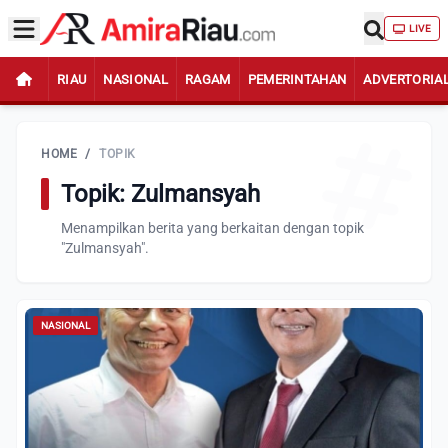
LIVE
RIAU
NASIONAL
RAGAM
PEMERINTAHAN
ADVERTORIA
HOME
/
TOPIK
Topik: Zulmansyah
Menampilkan berita yang berkaitan dengan topik
"Zulmansyah".
NASIONAL