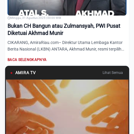
Minggu, 31 Agustus 2025 | 00:00 WIB
Bukan CH Bangun atau Zulmansyah, PWI Pusat
Diketuai Akhmad Munir
CIKARANG, AmiraRiau.com– Direktur Utama Lembaga Kantor
Berita Nasional (LKBN) ANTARA, Akhmad Munir, resmi terpilih
sebag...
BACA SELENGKAPNYA
●
AMIRA TV
Lihat Semua