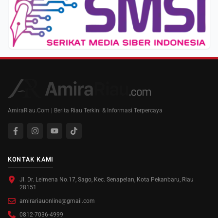
AmiraRiau.Com | Berita Riau Terkini & Informasi Terpercaya
KONTAK KAMI
Jl. Dr. Leimena No.17, Sago, Kec. Senapelan, Kota Pekanbaru, Riau
28151
amirariauonline@gmail.com
0812-7036-4999