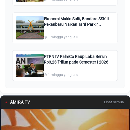
Ekonomi Makin Sulit, Bandara SSK II
Pekanbaru Naikan Tarif Parkir,
Rp9.000 di Jam Pertama
1 minggu yang lalu
PTPN IV PalmCo Raup Laba Bersih
Rp3,23 Triliun pada Semester I 2026
1 minggu yang lalu
●
AMIRA TV
Lihat Semua