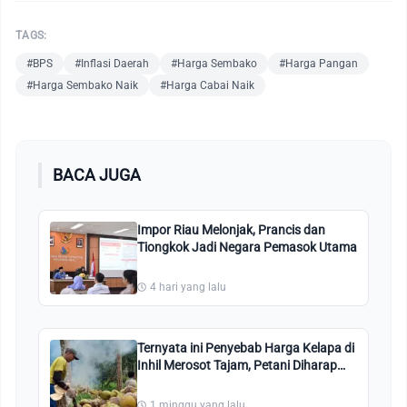
TAGS:
#BPS
#Inflasi Daerah
#Harga Sembako
#Harga Pangan
#Harga Sembako Naik
#Harga Cabai Naik
BACA JUGA
Impor Riau Melonjak, Prancis dan
Tiongkok Jadi Negara Pemasok Utama
4 hari yang lalu
Ternyata ini Penyebab Harga Kelapa di
Inhil Merosot Tajam, Petani Diharap
Bersabar
1 minggu yang lalu