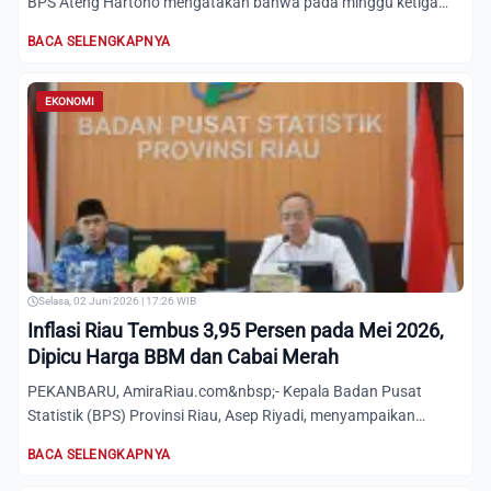
BPS Ateng Hartono mengatakan bahwa pada minggu ketiga
Juni 20...
BACA SELENGKAPNYA
EKONOMI
Selasa, 02 Juni 2026 | 17:26 WIB
Inflasi Riau Tembus 3,95 Persen pada Mei 2026,
Dipicu Harga BBM dan Cabai Merah
PEKANBARU, AmiraRiau.com&nbsp;- Kepala Badan Pusat
Statistik (BPS) Provinsi Riau, Asep Riyadi, menyampaikan
bahwa Provin...
BACA SELENGKAPNYA