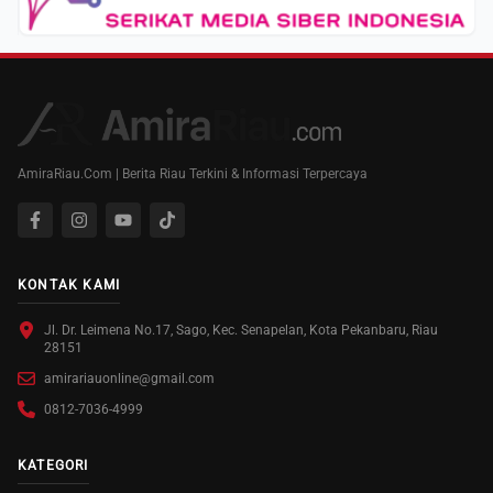
AmiraRiau.Com | Berita Riau Terkini & Informasi Terpercaya
KONTAK KAMI
Jl. Dr. Leimena No.17, Sago, Kec. Senapelan, Kota Pekanbaru, Riau
28151
amirariauonline@gmail.com
0812-7036-4999
KATEGORI