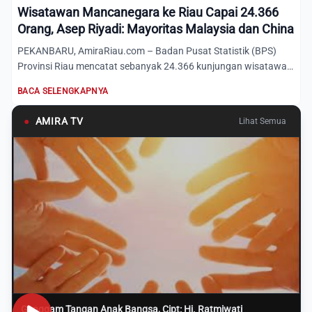
Wisatawan Mancanegara ke Riau Capai 24.366
Orang, Asep Riyadi: Mayoritas Malaysia dan China
PEKANBARU, AmiraRiau.com – Badan Pusat Statistik (BPS)
Provinsi Riau mencatat sebanyak 24.366 kunjungan wisatawan
mancan...
BACA SELENGKAPNYA
●
AMIRA TV
Lihat Semua
Genggam Tangan Anak Bangsa, Cipt: Hj. Ratmiwati