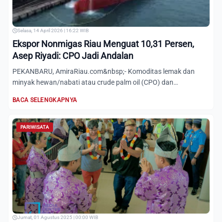
Selasa, 14 April 2026 | 16:22 WIB
Ekspor Nonmigas Riau Menguat 10,31 Persen,
Asep Riyadi: CPO Jadi Andalan
PEKANBARU, AmiraRiau.com&nbsp;- Komoditas lemak dan
minyak hewan/nabati atau crude palm oil (CPO) dan
turunannya menjadi...
BACA SELENGKAPNYA
PARIWISATA
Jumat, 01 Agustus 2025 | 00:00 WIB