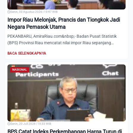
Senin, 03 Agustus 2026 | 19:47 WIB
Impor Riau Melonjak, Prancis dan Tiongkok Jadi
Negara Pemasok Utama
PEKANBARU, AmiraRiau.com&nbsp;- Badan Pusat Statistik
(BPS) Provinsi Riau mencatat nilai impor Riau sepanjang
Januari-Ju...
BACA SELENGKAPNYA
NASIONAL
Senin, 20 Juli 2026 | 19:33 WIB
BPS Catat Indeks Perkembangan Harga Turun di