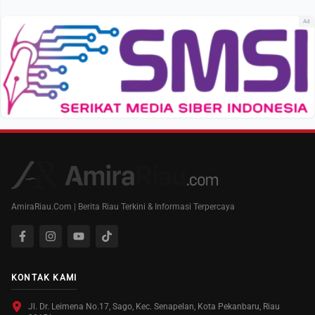
Ad
AmiraRiau.Com | Berita Riau Terkini & Informasi Terpercaya
KONTAK KAMI
Jl. Dr. Leimena No.17, Sago, Kec. Senapelan, Kota Pekanbaru, Riau