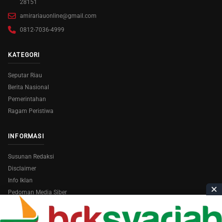
28151
amirariauonline@gmail.com
0812-7036-4999
KATEGORI
Seputar Riau
Berita Nasional
Pemerintahan
Ragam Peristiwa
INFORMASI
Susunan Redaksi
Disclaimer
Info Iklan
Pedoman Media Siber