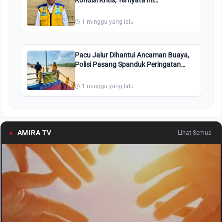
Penyebabnya
1 minggu yang lalu
Pacu Jalur Dihantui Ancaman Buaya,
Polisi Pasang Spanduk Peringatan
Bahaya
1 minggu yang lalu
●
AMIRA TV
Lihat Semua