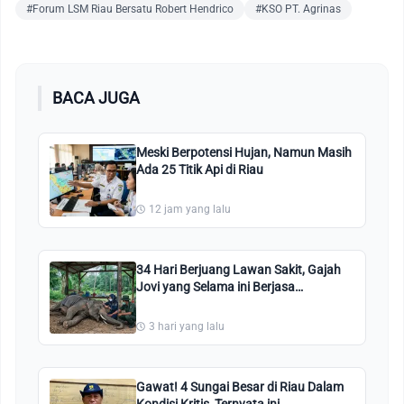
#Forum LSM Riau Bersatu Robert Hendrico
#KSO PT. Agrinas
BACA JUGA
Meski Berpotensi Hujan, Namun Masih
Ada 25 Titik Api di Riau
12 jam yang lalu
34 Hari Berjuang Lawan Sakit, Gajah
Jovi yang Selama ini Berjasa
Penanganan Konflik Akhirnya
Meninggal
3 hari yang lalu
Gawat! 4 Sungai Besar di Riau Dalam
Kondisi Kritis, Ternyata ini