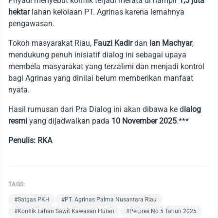
Priyadi menyebut konflik terjadi merata di hampir
1,5 juta
hektar
lahan kelolaan PT. Agrinas karena lemahnya
pengawasan.
Tokoh masyarakat Riau,
Fauzi Kadir
dan
Ian Machyar
,
mendukung penuh inisiatif dialog ini sebagai upaya
membela masyarakat yang terzalimi dan menjadi kontrol
bagi Agrinas yang dinilai belum memberikan manfaat
nyata.
Hasil rumusan dari Pra Dialog ini akan dibawa ke d
ialog
resmi
yang dijadwalkan pada
10 November 2025
.***
Penulis: RKA
TAGS:
#Satgas PKH
#PT. Agrinas Palma Nusantara Riau
#Konflik Lahan Sawit Kawasan Hutan
#Perpres No 5 Tahun 2025