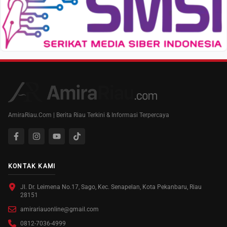
AmiraRiau.Com | Berita Riau Terkini & Informasi Terpercaya
KONTAK KAMI
Jl. Dr. Leimena No.17, Sago, Kec. Senapelan, Kota Pekanbaru, Riau
28151
amirariauonline@gmail.com
0812-7036-4999