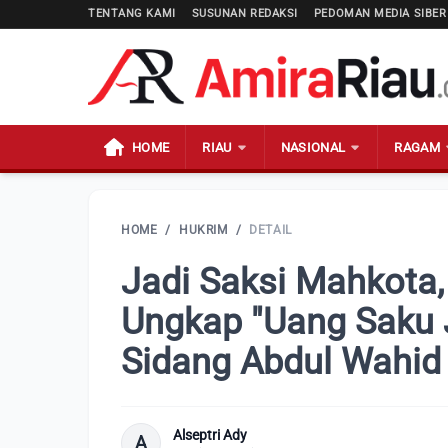
TENTANG KAMI
SUSUNAN REDAKSI
PEDOMAN MEDIA SIBER
HOME
RIAU
NASIONAL
RAGAM
HOME
/
HUKRIM
/
DETAIL
Jadi Saksi Mahkota
Ungkap "Uang Saku J
Sidang Abdul Wahid
Alseptri Ady
A