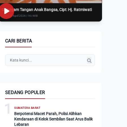
Genggam Tangan Anak Bangsa, Cipt: Hj. Ratmiwati
Rabu, 8 April 2026 | 16:i WIB
CARI BERITA
SEDANG POPULER
1
SUMATERA BARAT
Berpotensi Macet Parah, Polisi Alihkan
Kendaraan di Kelok Sembilan Saat Arus Balik
Lebaran