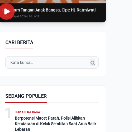
Genggam Tangan Anak Bangsa, Cipt: Hj. Ratmiwati
Rabu, 8 April 2026 | 16:i WIB
CARI BERITA
SEDANG POPULER
1
SUMATERA BARAT
Berpotensi Macet Parah, Polisi Alihkan
Kendaraan di Kelok Sembilan Saat Arus Balik
Lebaran