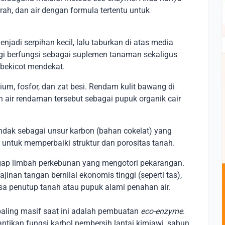
rah, dan air dengan formula tertentu untuk
njadi serpihan kecil, lalu taburkan di atas media
i berfungsi sebagai suplemen tanaman sekaligus
 bekicot mendekat.
um, fosfor, dan zat besi. Rendam kulit bawang di
 air rendaman tersebut sebagai pupuk organik cair
ndak sebagai unsur karbon (bahan cokelat) yang
untuk memperbaiki struktur dan porositas tanah.
gap limbah perkebunan yang mengotori pekarangan.
jinan tangan bernilai ekonomis tinggi (seperti tas),
sa penutup tanah atau pupuk alami penahan air.
paling masif saat ini adalah pembuatan
eco-enzyme
.
antikan fungsi karbol pembersih lantai kimiawi, sabun