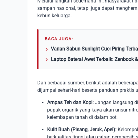
Melalui langkah sederhana ini, masyarakat ti
sampah nasional, tetapi juga dapat menghema
kebun keluarga.
BACA JUGA:
Varian Sabun Sunlight Cuci Piring Terba
Laptop Baterai Awet Terbaik: Zenbook
Dari berbagai sumber, berikut adalah beberapa
dijumpai sehari-hari beserta panduan prakti
Ampas Teh dan Kopi:
Jangan langsung dib
pupuk organik yang kaya akan unsur nitro
kelembapan tanah di dalam pot.
Kulit Buah (Pisang, Jeruk, Apel):
Kelompok
berkualitas tinggi atau cairan pembersi