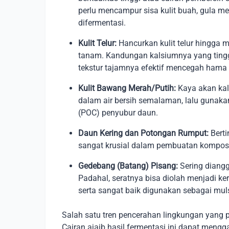
perlu mencampur sisa kulit buah, gula me
difermentasi.
Kulit Telur:
Hancurkan kulit telur hingga me
tanam. Kandungan kalsiumnya yang tingg
tekstur tajamnya efektif mencegah hama
Kulit Bawang Merah/Putih:
Kaya akan kali
dalam air bersih semalaman, lalu gunakan
(POC) penyubur daun.
Daun Kering dan Potongan Rumput:
Berti
sangat krusial dalam pembuatan kompos 
Gedebang (Batang) Pisang:
Sering diang
Padahal, seratnya bisa diolah menjadi kera
serta sangat baik digunakan sebagai mul
Salah satu tren pencerahan lingkungan yang 
Cairan ajaib hasil fermentasi ini dapat mengg