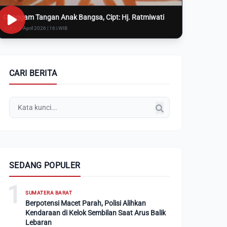
Genggam Tangan Anak Bangsa, Cipt: Hj. Ratmiwati
Rabu, 8 April 2026 | 16:i WIB
CARI BERITA
SEDANG POPULER
1
SUMATERA BARAT
Berpotensi Macet Parah, Polisi Alihkan
Kendaraan di Kelok Sembilan Saat Arus Balik
Lebaran