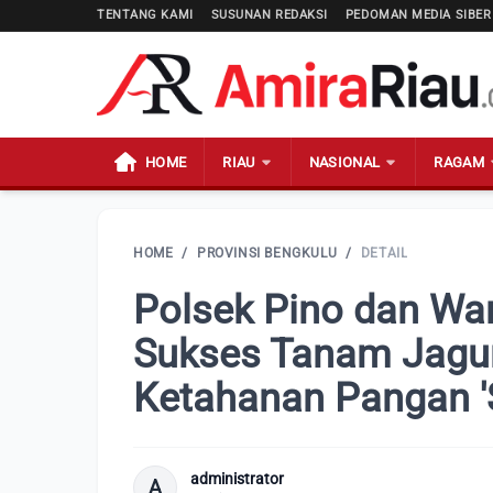
TENTANG KAMI
SUSUNAN REDAKSI
PEDOMAN MEDIA SIBER
HOME
RIAU
NASIONAL
RAGAM
HOME
/
PROVINSI BENGKULU
/
DETAIL
Polsek Pino dan Wa
Sukses Tanam Jagu
Ketahanan Pangan '
administrator
A