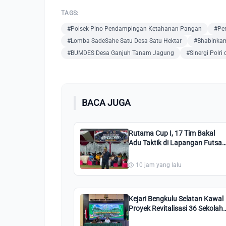
TAGS:
#Polsek Pino Pendampingan Ketahanan Pangan
#Pe
#Lomba SadeSahe Satu Desa Satu Hektar
#Bhabinkam
#BUMDES Desa Ganjuh Tanam Jagung
#Sinergi Polri
BACA JUGA
Rutama Cup I, 17 Tim Bakal
Adu Taktik di Lapangan Futsal
Rutan Kelas IIB Manna
10 jam yang lalu
Kejari Bengkulu Selatan Kawal
Proyek Revitalisasi 36 Sekolah
Senilai Rp3 Miliar