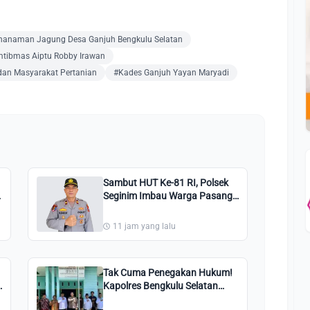
nanaman Jagung Desa Ganjuh Bengkulu Selatan
tibmas Aiptu Robby Irawan
 dan Masyarakat Pertanian
#Kades Ganjuh Yayan Maryadi
Sambut HUT Ke-81 RI, Polsek
Seginim Imbau Warga Pasang
Bendera Merah Putih
11 jam yang lalu
Tak Cuma Penegakan Hukum!
Kapolres Bengkulu Selatan
AKBP Aron Sebastian Rangkul