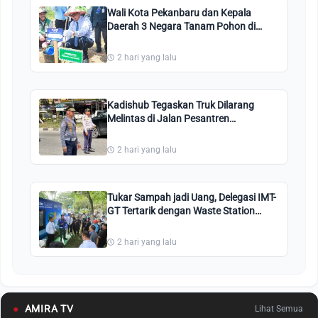
Wali Kota Pekanbaru dan Kepala
Daerah 3 Negara Tanam Pohon di
Perkantoran Tenayan Raya
2 hari yang lalu
Kadishub Tegaskan Truk Dilarang
Melintas di Jalan Pesantren
Pekanbaru: Kami Perintahkan Putar
Balik!
2 hari yang lalu
Tukar Sampah jadi Uang, Delegasi IMT-
GT Tertarik dengan Waste Station
Pekanbaru
2 hari yang lalu
●
AMIRA TV
Lihat Semua