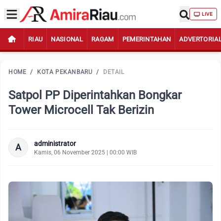
LIVE
RIAU
NASIONAL
RAGAM
PEMERINTAHAN
ADVERTORIA
HOME
/
KOTA PEKANBARU
/
DETAIL
Satpol PP Diperintahkan Bongkar
Tower Microcell Tak Berizin
administrator
A
Kamis, 06 November 2025 | 00:00 WIB