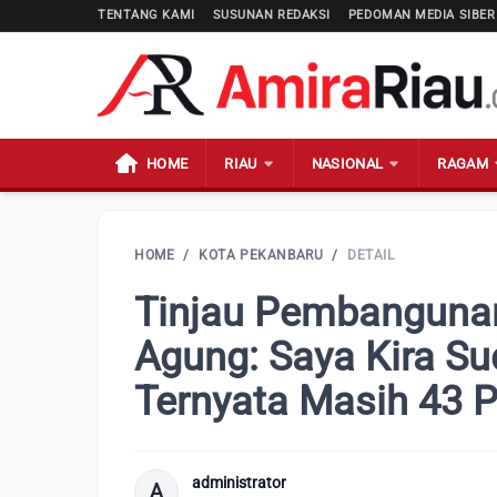
TENTANG KAMI
SUSUNAN REDAKSI
PEDOMAN MEDIA SIBER
HOME
RIAU
NASIONAL
RAGAM
HOME
/
KOTA PEKANBARU
/
DETAIL
Tinjau Pembanguna
Agung: Saya Kira Su
Ternyata Masih 43 
administrator
A