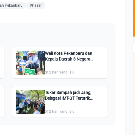
ah Pekanbaru
#Pasar
Wali Kota Pekanbaru dan
Kepala Daerah 3 Negara
Tanam Pohon di Perkantoran
Tenayan Raya
2 hari yang lalu
Tukar Sampah jadi Uang,
Delegasi IMT-GT Tertarik
dengan Waste Station
Pekanbaru
2 hari yang lalu