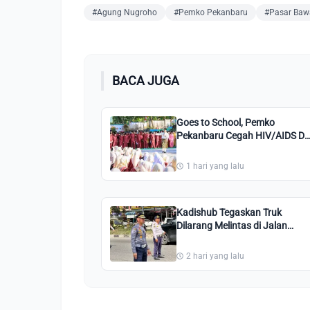
#Agung Nugroho
#Pemko Pekanbaru
#Pasar Baw
BACA JUGA
Goes to School, Pemko
Pekanbaru Cegah HIV/AIDS Di
Kalangan Remaja
1 hari yang lalu
Kadishub Tegaskan Truk
Dilarang Melintas di Jalan
Pesantren Pekanbaru: Kami
Perintahkan Putar Balik!
2 hari yang lalu