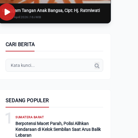
Genggam Tangan Anak Bangsa, Cipt: Hj. Ratmiwati
Rabu, 8 April 2026 | 16:i WIB
CARI BERITA
SEDANG POPULER
1
SUMATERA BARAT
Berpotensi Macet Parah, Polisi Alihkan
Kendaraan di Kelok Sembilan Saat Arus Balik
Lebaran