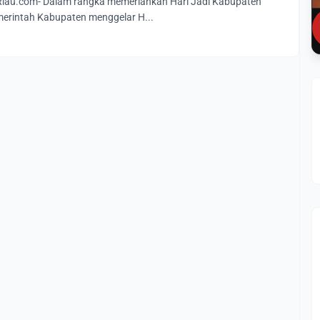
au.com- Dalam rangka memeriahkan Hari Jadi Kabupaten
merintah Kabupaten menggelar H...