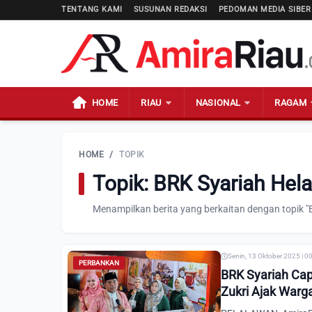
TENTANG KAMI
SUSUNAN REDAKSI
PEDOMAN MEDIA SIBER
HOME
RIAU
NASIONAL
RAGAM
HOME
/
TOPIK
Topik: BRK Syariah Hel
Menampilkan berita yang berkaitan dengan topik "
Senin, 13 Oktober 2025 | 0
PERBANKAN
BRK Syariah Capa
Zukri Ajak Warg