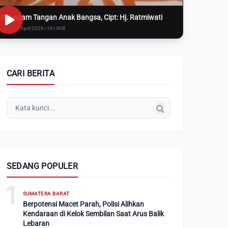
Genggam Tangan Anak Bangsa, Cipt: Hj. Ratmiwati
Rabu, 8 April 2026 | 16:i WIB
CARI BERITA
SEDANG POPULER
1
SUMATERA BARAT
Berpotensi Macet Parah, Polisi Alihkan
Kendaraan di Kelok Sembilan Saat Arus Balik
Lebaran