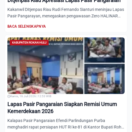
Ditjenpas Riau Apresiasi Lapas Pasir Pangaraian
Kakanwil Ditjenpas Riau Rudi Fernando Sianturi meninjau Lapas
Pasir Pangarayan, menegaskan pengawasan Zero HALINAR
serta...
BACA SELENGKAPNYA
KABUPATEN ROKAN HULU
Kamis, 16 Juli 2026 | 12:53 WIB
Lapas Pasir Pangaraian Siapkan Remisi Umum
Kemerdekaan 2026
Kalapas Pasir Pangaraian Efendi Parlindungan Purba
menghadiri rapat persiapan HUT RI ke-81 di Kantor Bupati Rohul