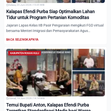
Selasa, 23 Juni 2026 | 15:35 WIB
Kalapas Efendi Purba Siap Optimalkan Lahan
Tidur untuk Program Pertanian Komoditas
Jajaran Lapas Kelas IIB Pasir Pengaraian mengikuti FGD virtual
bersama Menteri Imigrasi dan Pemasyarakatan Agus
Andriant...
BACA SELENGKAPNYA
KABUPATEN ROKAN HULU
Jumat, 19 Juni 2026 | 14:14 WIB
Temui Bupati Anton, Kalapas Efendi Purba
Targetkan Standardisasi Medis bagi Warga