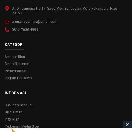
Jl. Dr. Leimena No.17, Sago, Kec. Senapelan, Kota Pekanbaru, Riau
28151
amirariauonline@gmail.com
0812-7036-4999
KATEGORI
Seputar Riau
Berita Nasional
Pemerintahan
Ragam Peristiwa
INFORMASI
Susunan Redaksi
Disclaimer
Info Iklan
Pedoman Media Siber