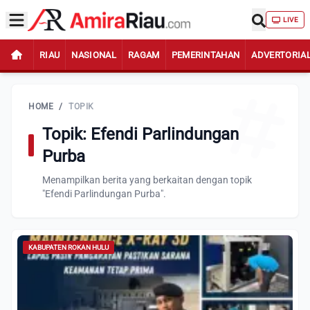
LIVE
RIAU
NASIONAL
RAGAM
PEMERINTAHAN
ADVERTORIA
HOME
/
TOPIK
Topik: Efendi Parlindungan
Purba
Menampilkan berita yang berkaitan dengan topik
"Efendi Parlindungan Purba".
KABUPATEN ROKAN HULU