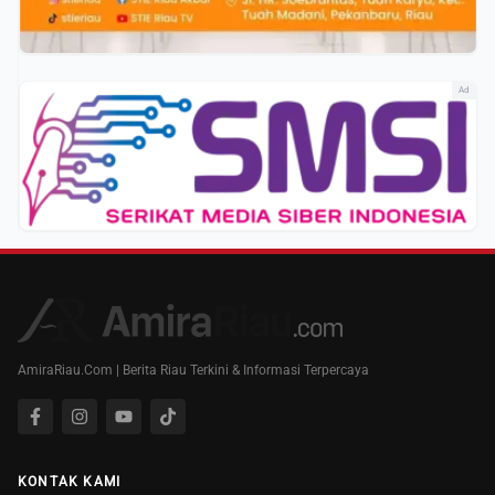
Ad
AmiraRiau.Com | Berita Riau Terkini & Informasi Terpercaya
KONTAK KAMI