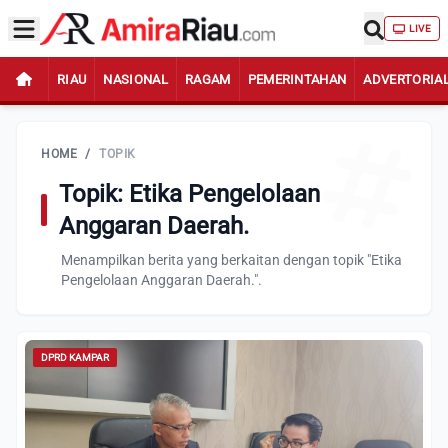
LIVE
RIAU
NASIONAL
RAGAM
PEMERINTAHAN
ADVERTORIA
HOME
/
TOPIK
Topik: Etika Pengelolaan
Anggaran Daerah.
Menampilkan berita yang berkaitan dengan topik "Etika
Pengelolaan Anggaran Daerah.".
DPRD KAMPAR