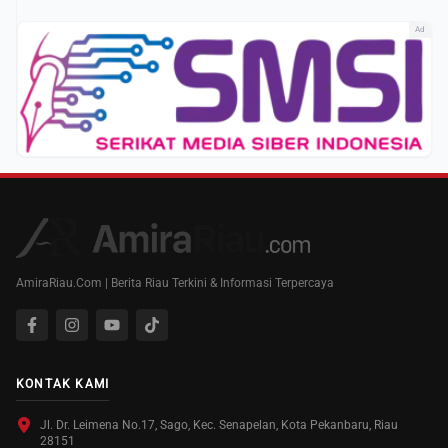
Ad
AmiraRiau.Com | Berita Riau Terkini & Informasi Terpercaya
KONTAK KAMI
Jl. Dr. Leimena No.17, Sago, Kec. Senapelan, Kota Pekanbaru, Riau
28151