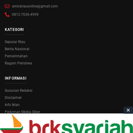
amirariauonline@gmail.com
0812-7036-4999
KATEGORI
Seputar Riau
Berita Nasional
Pemerintahan
Ragam Peristiwa
INFORMASI
Susunan Redaksi
Disclaimer
Info Iklan
Pedoman Media Siber