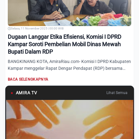
Selasa, 11 November 2025 | 00:00 WIB
Dugaan Langgar Etika Efisiensi, Komisi I DPRD
Kampar Soroti Pembelian Mobil Dinas Mewah
Bupati Dalam RDP
BANGKINANG KOTA, AmiraRiau.com- Komisi I DPRD Kabupaten
Kampar menggelar Rapat Dengar Pendapat (RDP) bersama
Bagian Umum...
BACA SELENGKAPNYA
●
AMIRA TV
Lihat Semua