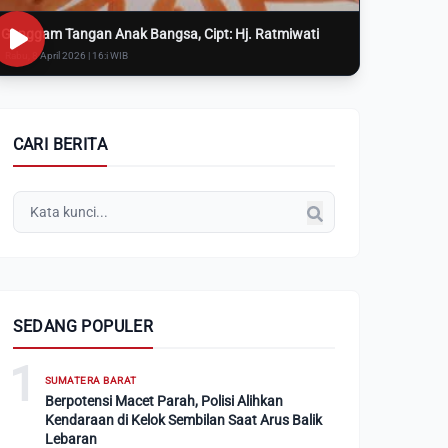
Genggam Tangan Anak Bangsa, Cipt: Hj. Ratmiwati
Rabu, 8 April 2026 | 16:i WIB
CARI BERITA
SEDANG POPULER
1
SUMATERA BARAT
Berpotensi Macet Parah, Polisi Alihkan
Kendaraan di Kelok Sembilan Saat Arus Balik
Lebaran