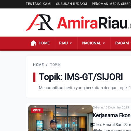
TENTANG KAMI
SUSUNAN REDAKSI
PEDOMAN MEDIA SIBER
HOME
RIAU
NASIONAL
RAGAM
HOME
/
TOPIK
Topik: IMS-GT/SIJORI
Menampilkan berita yang berkaitan dengan topik "
Senin, 15 Desember 2025 |
OPINI
Kerjasama Ekon
Oleh: Hasrul Sani S