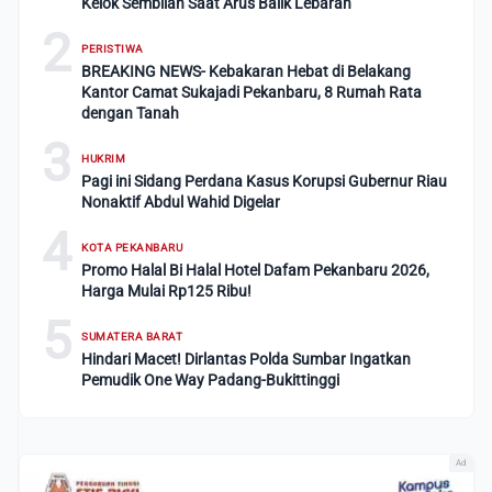
Kelok Sembilan Saat Arus Balik Lebaran
2
PERISTIWA
BREAKING NEWS- Kebakaran Hebat di Belakang
Kantor Camat Sukajadi Pekanbaru, 8 Rumah Rata
dengan Tanah
3
HUKRIM
Pagi ini Sidang Perdana Kasus Korupsi Gubernur Riau
Nonaktif Abdul Wahid Digelar
4
KOTA PEKANBARU
Promo Halal Bi Halal Hotel Dafam Pekanbaru 2026,
Harga Mulai Rp125 Ribu!
5
SUMATERA BARAT
Hindari Macet! Dirlantas Polda Sumbar Ingatkan
Pemudik One Way Padang-Bukittinggi
Ad