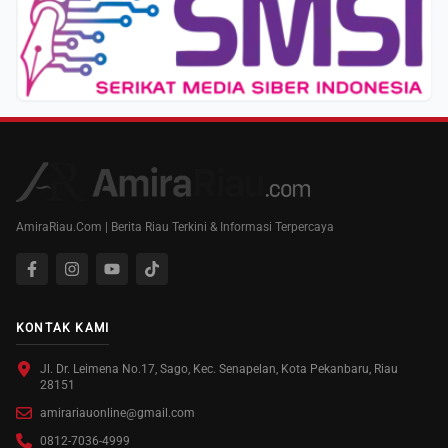
AmiraRiau.Com | Berita Riau Terkini & Informasi Terpercaya
KONTAK KAMI
Jl. Dr. Leimena No.17, Sago, Kec. Senapelan, Kota Pekanbaru, Riau
28151
amirariauonline@gmail.com
0812-7036-4999