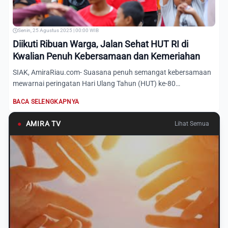
Senin, 25 Agustus 2025 | 00:00 WIB
Diikuti Ribuan Warga, Jalan Sehat HUT RI di
Kwalian Penuh Kebersamaan dan Kemeriahan
SIAK, AmiraRiau.com- Suasana penuh semangat kebersamaan
mewarnai peringatan Hari Ulang Tahun (HUT) ke-80
Kemerdekaan Rep...
BACA SELENGKAPNYA
●
AMIRA TV
Lihat Semua