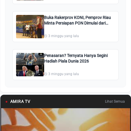
Buka Rakerprov KONI, Pemprov Riau
Minta Persiapan PON Dimulai dari
Sekarang
3 minggu yang lalu
Penasaran? Ternyata Hanya Segini
Hadiah Piala Dunia 2026
3 minggu yang lalu
●
AMIRA TV
Lihat Semua