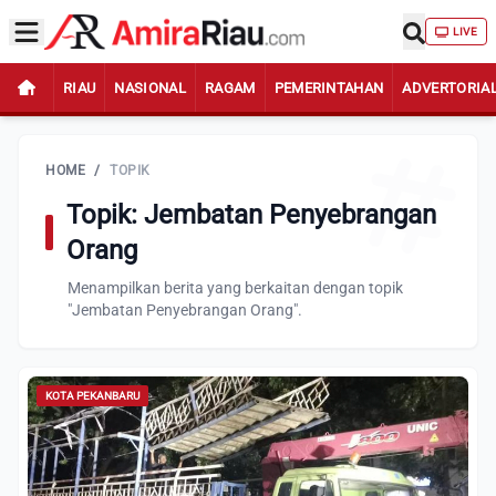
LIVE
RIAU
NASIONAL
RAGAM
PEMERINTAHAN
ADVERTORIA
HOME
/
TOPIK
Topik: Jembatan Penyebrangan
Orang
Menampilkan berita yang berkaitan dengan topik
"Jembatan Penyebrangan Orang".
KOTA PEKANBARU