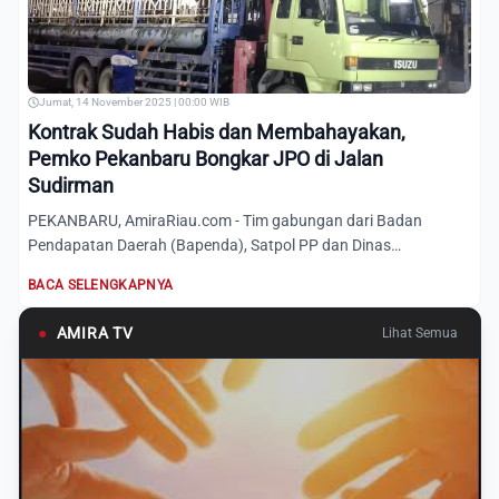
Jumat, 14 November 2025 | 00:00 WIB
Kontrak Sudah Habis dan Membahayakan,
Pemko Pekanbaru Bongkar JPO di Jalan
Sudirman
PEKANBARU, AmiraRiau.com - Tim gabungan dari Badan
Pendapatan Daerah (Bapenda), Satpol PP dan Dinas
Perhubungan (Dishub)...
BACA SELENGKAPNYA
●
AMIRA TV
Lihat Semua