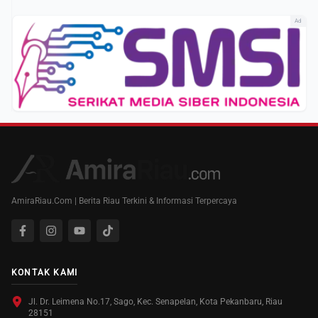
Ad
AmiraRiau.Com | Berita Riau Terkini & Informasi Terpercaya
KONTAK KAMI
Jl. Dr. Leimena No.17, Sago, Kec. Senapelan, Kota Pekanbaru, Riau
28151