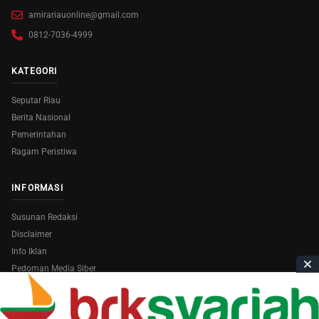
amirariauonline@gmail.com
0812-7036-4999
KATEGORI
Seputar Riau
Berita Nasional
Pemerintahan
Ragam Peristiwa
INFORMASI
Susunan Redaksi
Disclaimer
Info Iklan
Pedoman Media Siber