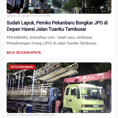
Kamis, 29 Januari 2026 | 00:00 WIB
Sudah Lapuk, Pemko Pekanbaru Bongkar JPO di
Depan Hawai Jalan Tuanku Tambusai
PEKANBARU, AmiraRiau.com - Salah satu Jembatan
Penyebrangan Orang (JPO) di Jalan Tuanku Tambusai,
dibongkar Pemerintah K...
BACA SELENGKAPNYA
KOTA PEKANBARU
Jumat, 14 November 2025 | 00:00 WIB