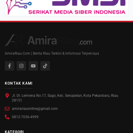
AmiraRiau.Com | Berita Riau Terkini & Informasi Terpercaya
KONTAK KAMI
Jl. Dr. Leimena No.17, Sago, Kec. Senapelan, Kota Pekanbaru, Riau
28151
amirariauonline@gmail.com
0812-7036-4999
KATEGORI