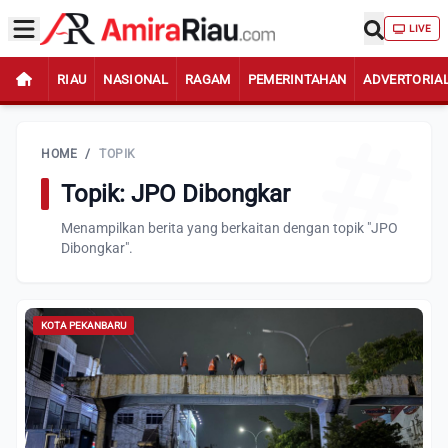
LIVE
RIAU
NASIONAL
RAGAM
PEMERINTAHAN
ADVERTORIA
HOME
/
TOPIK
Topik: JPO Dibongkar
Menampilkan berita yang berkaitan dengan topik "JPO
Dibongkar".
KOTA PEKANBARU