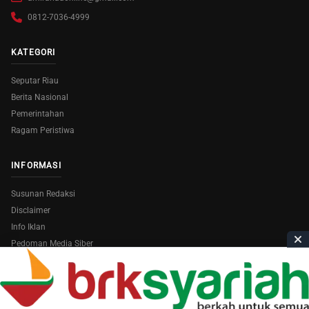
0812-7036-4999
KATEGORI
Seputar Riau
Berita Nasional
Pemerintahan
Ragam Peristiwa
INFORMASI
Susunan Redaksi
Disclaimer
Info Iklan
Pedoman Media Siber
Copyright © 2026
AmiraRiau.com
. All Rights Reserved.