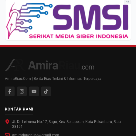
Ad
AmiraRiau.Com | Berita Riau Terkini & Informasi Terpercaya
KONTAK KAMI
Jl. Dr. Leimena No.17, Sago, Kec. Senapelan, Kota Pekanbaru, Riau
28151
amirariauonline@gmail.com