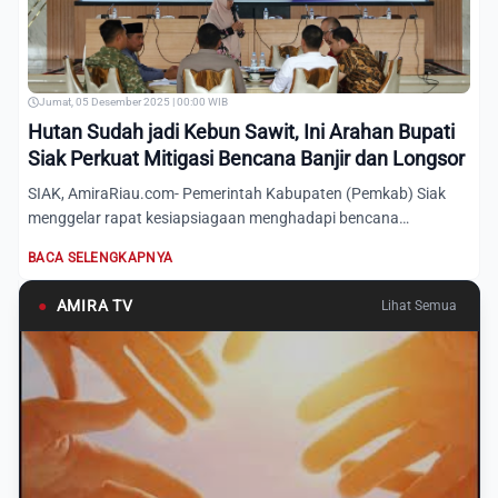
Jumat, 05 Desember 2025 | 00:00 WIB
Hutan Sudah jadi Kebun Sawit, Ini Arahan Bupati
Siak Perkuat Mitigasi Bencana Banjir dan Longsor
SIAK, AmiraRiau.com- Pemerintah Kabupaten (Pemkab) Siak
menggelar rapat kesiapsiagaan menghadapi bencana
hidrometeorolog...
BACA SELENGKAPNYA
●
AMIRA TV
Lihat Semua