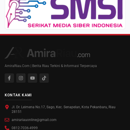
AmiraRiau.Com | Berita Riau Terkini & Informasi Terpercaya
KONTAK KAMI
Jl. Dr. Leimena No.17, Sago, Kec. Senapelan, Kota Pekanbaru, Riau
28151
amirariauonline@gmail.com
0812-7036-4999