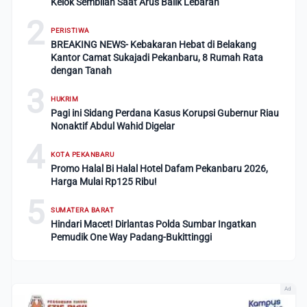
Kelok Sembilan Saat Arus Balik Lebaran
2
PERISTIWA
BREAKING NEWS- Kebakaran Hebat di Belakang
Kantor Camat Sukajadi Pekanbaru, 8 Rumah Rata
dengan Tanah
3
HUKRIM
Pagi ini Sidang Perdana Kasus Korupsi Gubernur Riau
Nonaktif Abdul Wahid Digelar
4
KOTA PEKANBARU
Promo Halal Bi Halal Hotel Dafam Pekanbaru 2026,
Harga Mulai Rp125 Ribu!
5
SUMATERA BARAT
Hindari Macet! Dirlantas Polda Sumbar Ingatkan
Pemudik One Way Padang-Bukittinggi
Ad