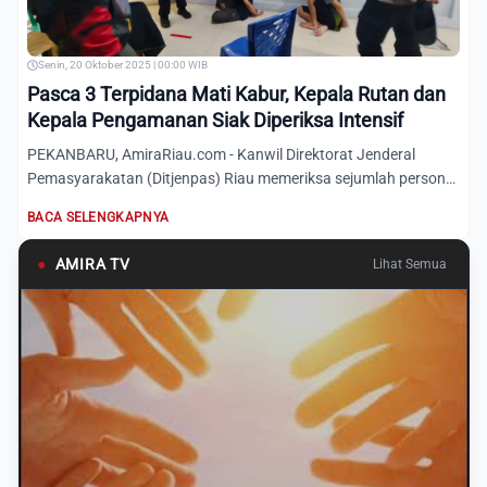
Senin, 20 Oktober 2025 | 00:00 WIB
Pasca 3 Terpidana Mati Kabur, Kepala Rutan dan
Kepala Pengamanan Siak Diperiksa Intensif
PEKANBARU, AmiraRiau.com - Kanwil Direktorat Jenderal
Pemasyarakatan (Ditjenpas) Riau memeriksa sejumlah personel
Rutan...
BACA SELENGKAPNYA
●
AMIRA TV
Lihat Semua