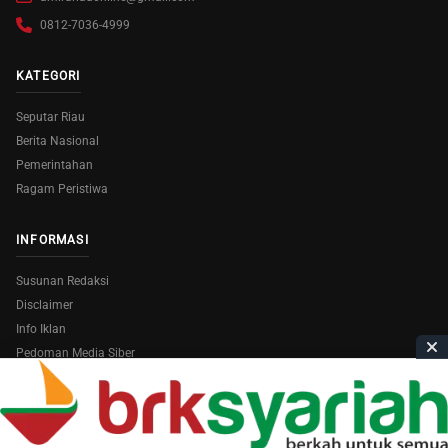
0812-7036-4999
KATEGORI
Seputar Riau
Berita Nasional
Pemerintahan
Ragam Peristiwa
INFORMASI
Susunan Redaksi
Disclaimer
Info Iklan
Pedoman Media Siber
Copyright © 2026
AmiraRiau.com
. All Rights Reserved.