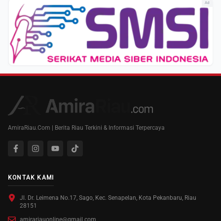
Ad
AmiraRiau.Com | Berita Riau Terkini & Informasi Terpercaya
KONTAK KAMI
Jl. Dr. Leimena No.17, Sago, Kec. Senapelan, Kota Pekanbaru, Riau
28151
amirariauonline@gmail.com