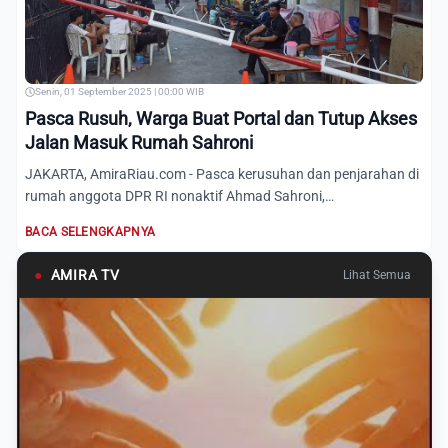
Senin, 01 September 2025 | 00:00 WIB
Pasca Rusuh, Warga Buat Portal dan Tutup Akses
Jalan Masuk Rumah Sahroni
JAKARTA, AmiraRiau.com - Pasca kerusuhan dan penjarahan di
rumah anggota DPR RI nonaktif Ahmad Sahroni,
&nbsp;masyarakat...
BACA SELENGKAPNYA
●
AMIRA TV
Lihat Semua