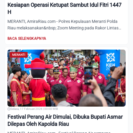
Kesiapan Operasi Ketupat Sambut Idul Fitri 1447
H
MERANTI, AmiraRiau.com - Polres Kepulauan Meranti Polda
Riau melaksanakan&nbsp; Zoom Meeting pada Rakor Lintas
Sektoral...
BACA SELENGKAPNYA
MERANTI
Selasa, 17 Februari 2026 | 00:00 WIB
Festival Perang Air Dimulai, Dibuka Bupati Asmar
Dilepas Oleh Kapolda Riau