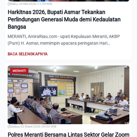
Rabu, 20 Mei 2026 | 11:29 WIB
Harkitnas 2026, Bupati Asmar Tekankan
Perlindungan Generasi Muda demi Kedaulatan
Bangsa
MERANTI, AmiraRiau.com - upati Kepulauan Meranti, AKBP
(Purn) H. Asmar, memimpin upacara peringatan Hari
Kebangkitan Nas...
BACA SELENGKAPNYA
MERANTI
Selasa, 03 Maret 2026 | 00:00 WIB
Polres Meranti Bersama Lintas Sektor Gelar Zoom