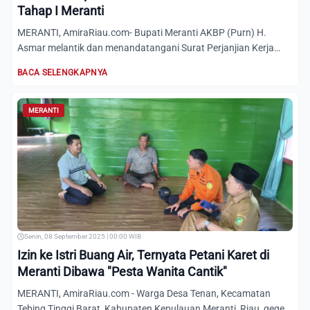
Tahap I Meranti
MERANTI, AmiraRiau.com- Bupati Meranti AKBP (Purn) H.
Asmar melantik dan menandatangani Surat Perjanjian Kerja
(SPK) Peg...
BACA SELENGKAPNYA
MERANTI
Senin, 08 September 2025 | 00:00 WIB
Izin ke Istri Buang Air, Ternyata Petani Karet di
Meranti Dibawa "Pesta Wanita Cantik"
MERANTI, AmiraRiau.com - Warga Desa Tenan, Kecamatan
Tebing Tinggi Barat, Kabupaten Kepulauan Meranti, Riau, geger