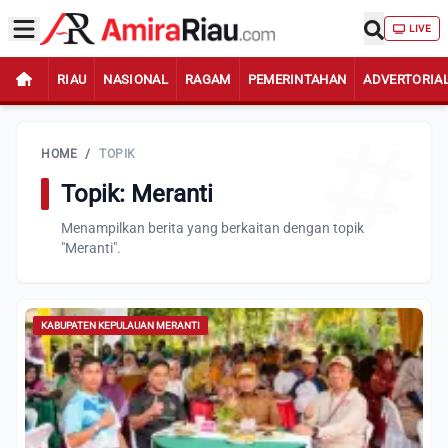
LIVE
RIAU
NASIONAL
RAGAM
PEMERINTAHAN
ADVERTORIA
HOME
/
TOPIK
Topik: Meranti
Menampilkan berita yang berkaitan dengan topik
"Meranti".
KABUPATEN KEPULAUAN MERANTI