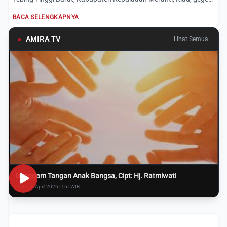
setel...
BACA SELENGKAPNYA
●
AMIRA TV
Lihat Semua
Genggam Tangan Anak Bangsa, Cipt: Hj. Ratmiwati
Rabu, 8 April 2026 | 16:i WIB