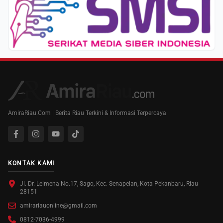
AmiraRiau.Com | Berita Riau Terkini & Informasi Terpercaya
KONTAK KAMI
Jl. Dr. Leimena No.17, Sago, Kec. Senapelan, Kota Pekanbaru, Riau
28151
amirariauonline@gmail.com
0812-7036-4999