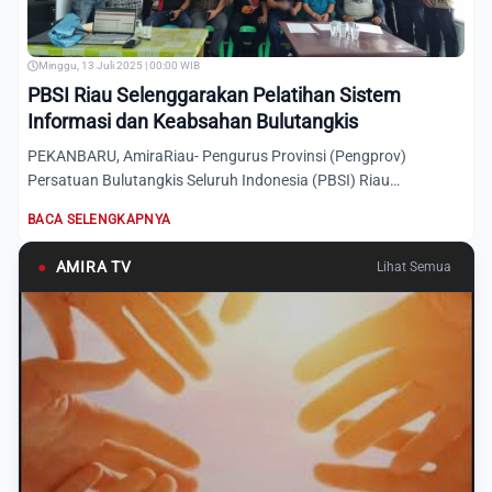
Minggu, 13 Juli 2025 | 00:00 WIB
PBSI Riau Selenggarakan Pelatihan Sistem
Informasi dan Keabsahan Bulutangkis
PEKANBARU, AmiraRiau- Pengurus Provinsi (Pengprov)
Persatuan Bulutangkis Seluruh Indonesia (PBSI) Riau
menyelenggarakan...
BACA SELENGKAPNYA
●
AMIRA TV
Lihat Semua