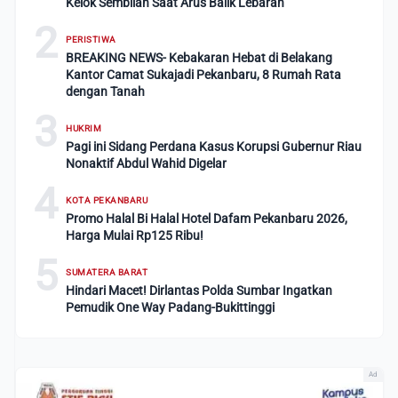
Kelok Sembilan Saat Arus Balik Lebaran
2
PERISTIWA
BREAKING NEWS- Kebakaran Hebat di Belakang
Kantor Camat Sukajadi Pekanbaru, 8 Rumah Rata
dengan Tanah
3
HUKRIM
Pagi ini Sidang Perdana Kasus Korupsi Gubernur Riau
Nonaktif Abdul Wahid Digelar
4
KOTA PEKANBARU
Promo Halal Bi Halal Hotel Dafam Pekanbaru 2026,
Harga Mulai Rp125 Ribu!
5
SUMATERA BARAT
Hindari Macet! Dirlantas Polda Sumbar Ingatkan
Pemudik One Way Padang-Bukittinggi
Ad