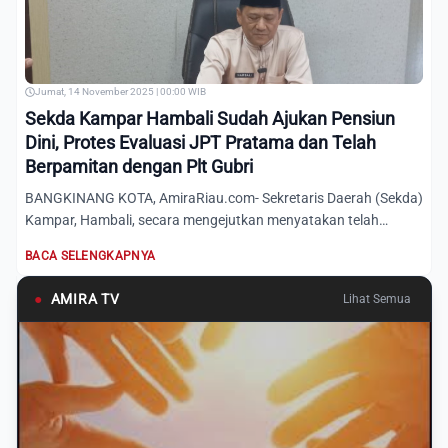
Jumat, 14 November 2025 | 00:00 WIB
Sekda Kampar Hambali Sudah Ajukan Pensiun
Dini, Protes Evaluasi JPT Pratama dan Telah
Berpamitan dengan Plt Gubri
BANGKINANG KOTA, AmiraRiau.com- Sekretaris Daerah (Sekda)
Kampar, Hambali, secara mengejutkan menyatakan telah
mengajuka...
BACA SELENGKAPNYA
●
AMIRA TV
Lihat Semua