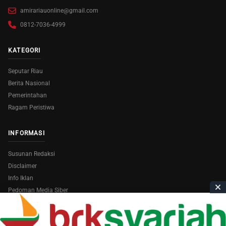
amirariauonline@gmail.com
0812-7036-4999
KATEGORI
Seputar Riau
Berita Nasional
Pemerintahan
Ragam Peristiwa
INFORMASI
Susunan Redaksi
Disclaimer
Info Iklan
Pedoman Media Siber