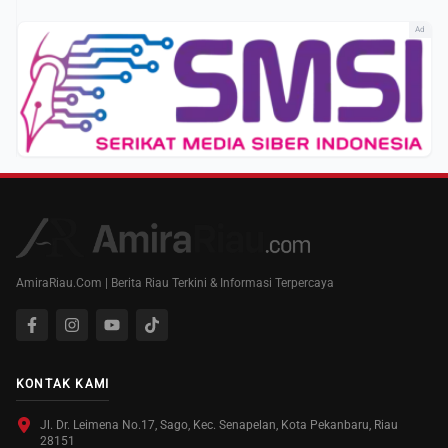
Ad
AmiraRiau.Com | Berita Riau Terkini & Informasi Terpercaya
KONTAK KAMI
Jl. Dr. Leimena No.17, Sago, Kec. Senapelan, Kota Pekanbaru, Riau
28151