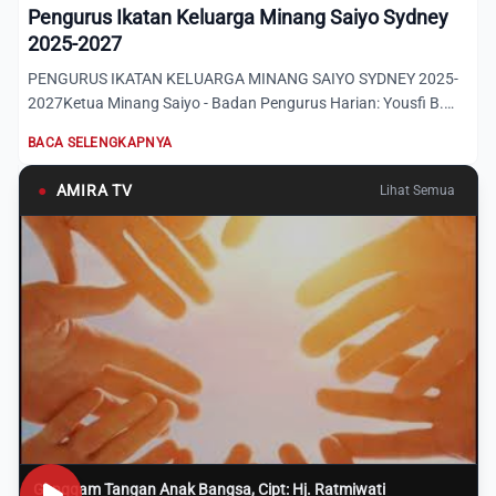
Pengurus Ikatan Keluarga Minang Saiyo Sydney
2025-2027
PENGURUS IKATAN KELUARGA MINANG SAIYO SYDNEY 2025-
2027Ketua Minang Saiyo - Badan Pengurus Harian: Yousfi B.
LatifWakil K...
BACA SELENGKAPNYA
●
AMIRA TV
Lihat Semua
Genggam Tangan Anak Bangsa, Cipt: Hj. Ratmiwati