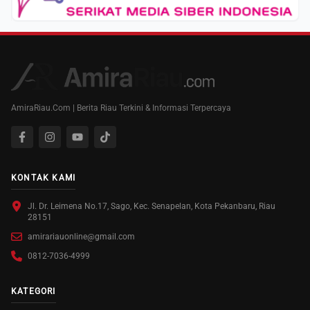
AmiraRiau.Com | Berita Riau Terkini & Informasi Terpercaya
KONTAK KAMI
Jl. Dr. Leimena No.17, Sago, Kec. Senapelan, Kota Pekanbaru, Riau
28151
amirariauonline@gmail.com
0812-7036-4999
KATEGORI