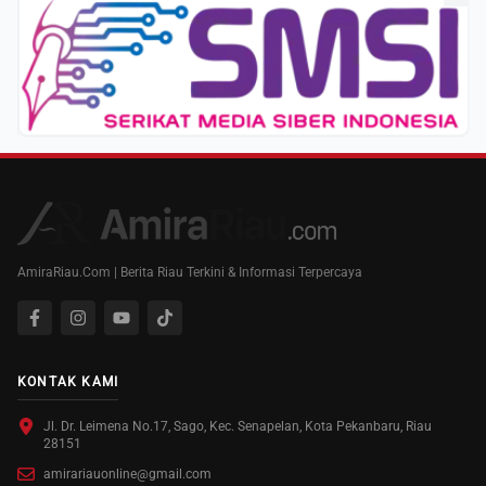
AmiraRiau.Com | Berita Riau Terkini & Informasi Terpercaya
KONTAK KAMI
Jl. Dr. Leimena No.17, Sago, Kec. Senapelan, Kota Pekanbaru, Riau
28151
amirariauonline@gmail.com