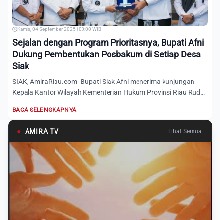
Kamis, 04 September 2025 | 00:00 WIB
Sejalan dengan Program Prioritasnya, Bupati Afni
Dukung Pembentukan Posbakum di Setiap Desa
Siak
SIAK, AmiraRiau.com- Bupati Siak Afni menerima kunjungan
Kepala Kantor Wilayah Kementerian Hukum Provinsi Riau Rudy
Hend...
BACA SELENGKAPNYA
●
AMIRA TV
Lihat Semua