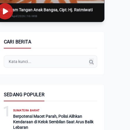
Genggam Tangan Anak Bangsa, Cipt: Hj. Ratmiwati
Rabu, 8 April 2026 | 16:i WIB
CARI BERITA
SEDANG POPULER
1
SUMATERA BARAT
Berpotensi Macet Parah, Polisi Alihkan
Kendaraan di Kelok Sembilan Saat Arus Balik
Lebaran