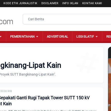
KODE ETIK JURNALISTIK
DISCLAIMER
INFO IKLAN
KONTAK KAMI
PEMERINTAHAN
ADVERTORIAL
LEGISLATIF
RE
gkinang-Lipat Kain
Proyek SUTT Bangkinang-Lipat Kain".
 00:00 WIB
epakati Ganti Rugi Tapak Tower SUTT 150 kV
t Kain