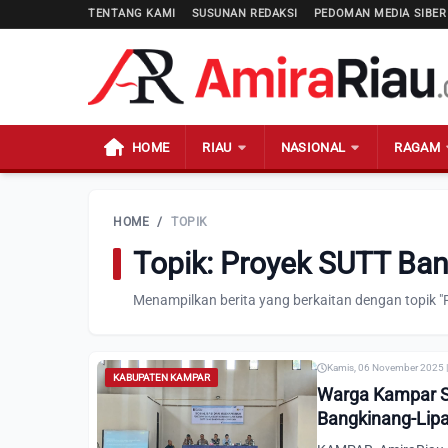
TENTANG KAMI
SUSUNAN REDAKSI
PEDOMAN MEDIA SIBER
HOME
RIAU
NASIONAL
RAGAM
HOME
/
TOPIK
Topik: Proyek SUTT Ban
Menampilkan berita yang berkaitan dengan topik "
Kamis, 06 November 2025 |
KABUPATEN KAMPAR
Warga Kampar S
Bangkinang-Lipa