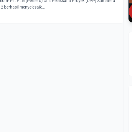
om- PT. PLN (Persero) Unit Pelaksana Proyek (UPP) Sumatera
2 berhasil menyelesaik...