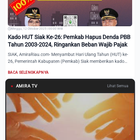
Minggu, 12 Oktober 2025 | 00:00 WIB
Kado HUT Siak Ke-26: Pemkab Hapus Denda PBB
Tahun 2003-2024, Ringankan Beban Wajib Pajak
SIAK, AmiraRiau.com- Menyambut Hari Ulang Tahun (HUT) ke-
26, Pemerintah Kabupaten (Pemkab) Siak memberikan kado
istimewa...
BACA SELENGKAPNYA
●
AMIRA TV
Lihat Semua