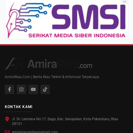
Ad
AmiraRiau.Com | Berita Riau Terkini & Informasi Terpercaya
KONTAK KAMI
Jl. Dr. Leimena No.17, Sago, Kec. Senapelan, Kota Pekanbaru, Riau
28151
amirariauonline@gmail.com