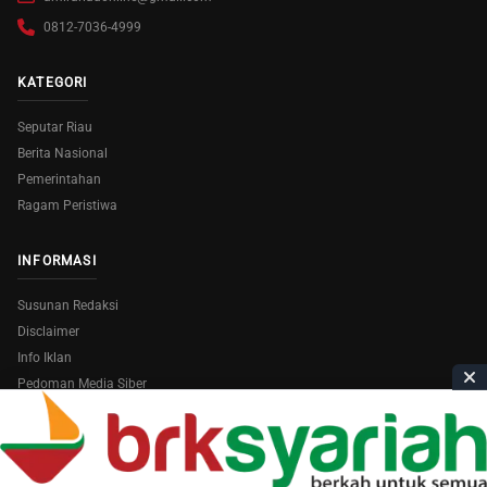
0812-7036-4999
KATEGORI
Seputar Riau
Berita Nasional
Pemerintahan
Ragam Peristiwa
INFORMASI
Susunan Redaksi
Disclaimer
Info Iklan
Pedoman Media Siber
Copyright © 2026
AmiraRiau.com
. All Rights Reserved.