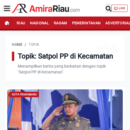
LIVE
RIAU
NASIONAL
RAGAM
PEMERINTAHAN
ADVERTORIA
HOME
/
TOPIK
Topik: Satpol PP di Kecamatan
Menampilkan berita yang berkaitan dengan topik
"Satpol PP di Kecamatan".
KOTA PEKANBARU