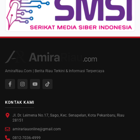
AmiraRiau.Com | Berita Riau Terkini & Informasi Terpercaya
KONTAK KAMI
Jl. Dr. Leimena No.17, Sago, Kec. Senapelan, Kota Pekanbaru, Riau
28151
amirariauonline@gmail.com
0812-7036-4999