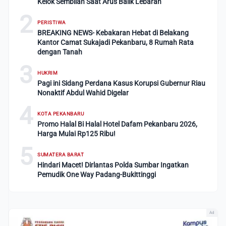
Kelok Sembilan Saat Arus Balik Lebaran
2
PERISTIWA
BREAKING NEWS- Kebakaran Hebat di Belakang
Kantor Camat Sukajadi Pekanbaru, 8 Rumah Rata
dengan Tanah
3
HUKRIM
Pagi ini Sidang Perdana Kasus Korupsi Gubernur Riau
Nonaktif Abdul Wahid Digelar
4
KOTA PEKANBARU
Promo Halal Bi Halal Hotel Dafam Pekanbaru 2026,
Harga Mulai Rp125 Ribu!
5
SUMATERA BARAT
Hindari Macet! Dirlantas Polda Sumbar Ingatkan
Pemudik One Way Padang-Bukittinggi
Ad