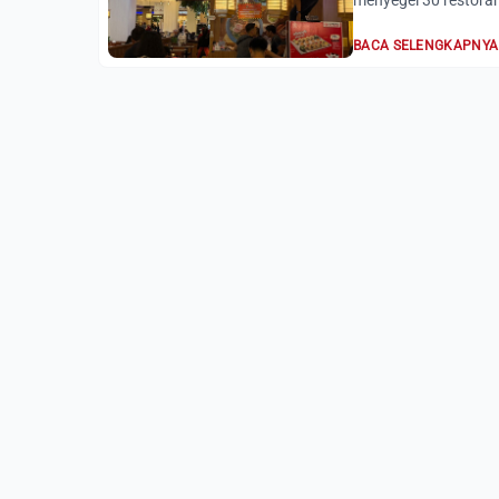
menyegel 30 restoran 
BACA SELENGKAPNYA