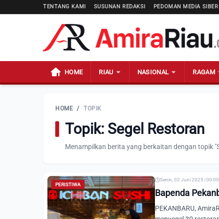
TENTANG KAMI
SUSUNAN REDAKSI
PEDOMAN MEDIA SIBER
HOME
RIAU
NASIONAL
RAGAM
HOME
/
TOPIK
Topik: Segel Restoran
Menampilkan berita yang berkaitan dengan topik "S
Senin, 02 Juni 2025 | 00:0
PERISTIWA
Bapenda Pekanba
PEKANBARU, AmiraRi