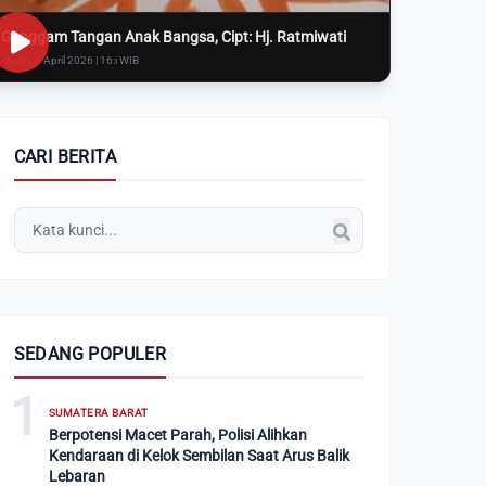
Genggam Tangan Anak Bangsa, Cipt: Hj. Ratmiwati
Rabu, 8 April 2026 | 16:i WIB
CARI BERITA
SEDANG POPULER
1
SUMATERA BARAT
Berpotensi Macet Parah, Polisi Alihkan
Kendaraan di Kelok Sembilan Saat Arus Balik
Lebaran