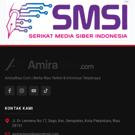
Ad
AmiraRiau.Com | Berita Riau Terkini & Informasi Terpercaya
KONTAK KAMI
Jl. Dr. Leimena No.17, Sago, Kec. Senapelan, Kota Pekanbaru, Riau
28151
amirariauonline@gmail.com