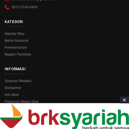
0812-7036-4999
KATEGORI
Seputar Riau
Berita Nasional
Pemerintahan
Ragam Peristiwa
INFORMASI
Susunan Redaksi
Disclaimer
Info Iklan
Pedoman Media Siber
Copyright © 2026
AmiraRiau.com
. All Rights Reserved.