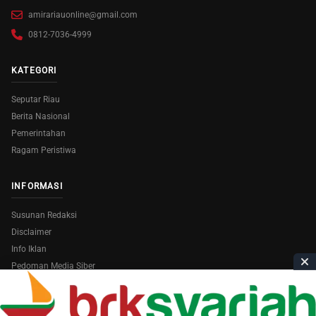
amirariauonline@gmail.com
0812-7036-4999
KATEGORI
Seputar Riau
Berita Nasional
Pemerintahan
Ragam Peristiwa
INFORMASI
Susunan Redaksi
Disclaimer
Info Iklan
Pedoman Media Siber