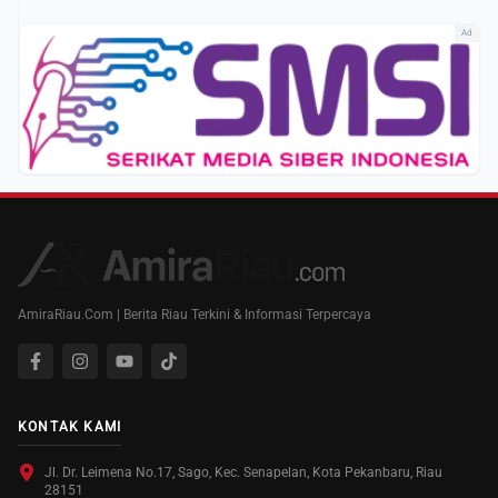
Ad
AmiraRiau.Com | Berita Riau Terkini & Informasi Terpercaya
KONTAK KAMI
Jl. Dr. Leimena No.17, Sago, Kec. Senapelan, Kota Pekanbaru, Riau
28151