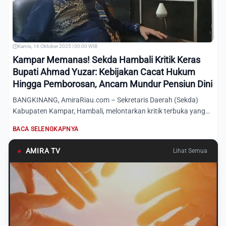
Kamis, 16 Oktober 2025 | 00:00 WIB
Kampar Memanas! Sekda Hambali Kritik Keras
Bupati Ahmad Yuzar: Kebijakan Cacat Hukum
Hingga Pemborosan, Ancam Mundur Pensiun Dini
BANGKINANG, AmiraRiau.com – Sekretaris Daerah (Sekda)
Kabupaten Kampar, Hambali, melontarkan kritik terbuka yang
tajam t...
BACA SELENGKAPNYA
●
AMIRA TV
Lihat Semua