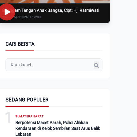
Genggam Tangan Anak Bangsa, Cipt: Hj. Ratmiwati
Rabu, 8 April 2026 | 16:i WIB
CARI BERITA
SEDANG POPULER
1
SUMATERA BARAT
Berpotensi Macet Parah, Polisi Alihkan
Kendaraan di Kelok Sembilan Saat Arus Balik
Lebaran