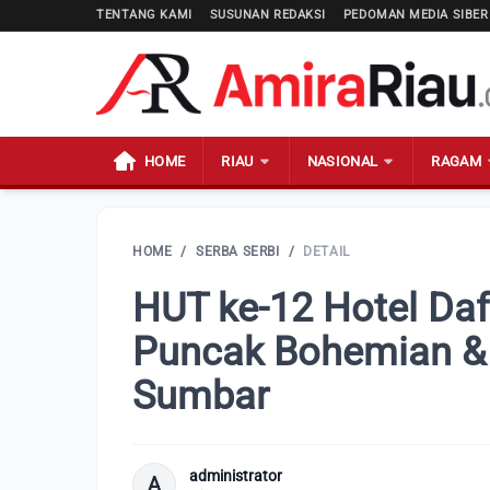
TENTANG KAMI
SUSUNAN REDAKSI
PEDOMAN MEDIA SIBER
HOME
RIAU
NASIONAL
RAGAM
HOME
/
SERBA SERBI
/
DETAIL
HUT ke-12 Hotel Da
Puncak Bohemian & 
Sumbar
administrator
A